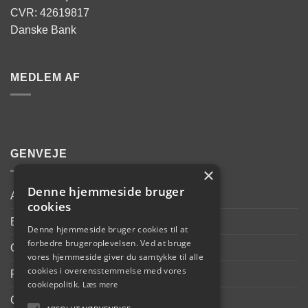
CVR: 42619817
Danske Bank
MEDLEM AF
GENVEJE
×
Denne hjemmeside bruger
Ansvarsforsikring
cookies
Beskyttelse af data
Denne hjemmeside bruger cookies til at
forbedre brugeroplevelsen. Ved at bruge
Oplysningspligt
vores hjemmeside giver du samtykke til alle
cookies i overensstemmelse med vores
Forretningsbetingelser
cookiepolitik.
Læs mere
Cookie og Privatlivspolitik