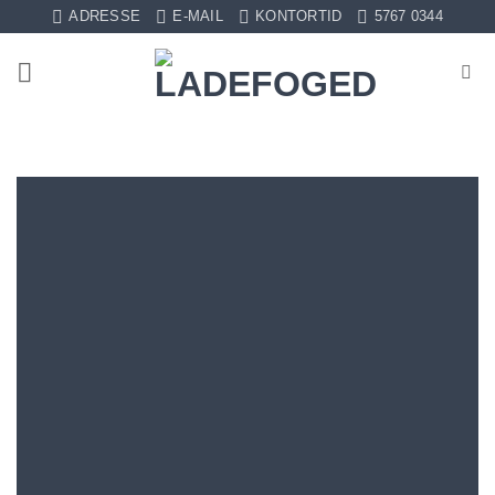
Fortsæt
ADRESSE
E-MAIL
KONTORTID
5767 0344
til
indhold