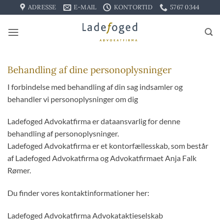
Fortsæt
ADRESSE
E-MAIL
KONTORTID
5767 0344
til
indhold
Behandling af dine personoplysninger
I forbindelse med behandling af din sag indsamler og
behandler vi personoplysninger om dig
Ladefoged Advokatfirma er dataansvarlig for denne
behandling af personoplysninger.
Ladefoged Advokatfirma er et kontorfællesskab, som består
af Ladefoged Advokatfirma og Advokatfirmaet Anja Falk
Rømer.
Du finder vores kontaktinformationer her:
Ladefoged Advokatfirma Advokataktieselskab