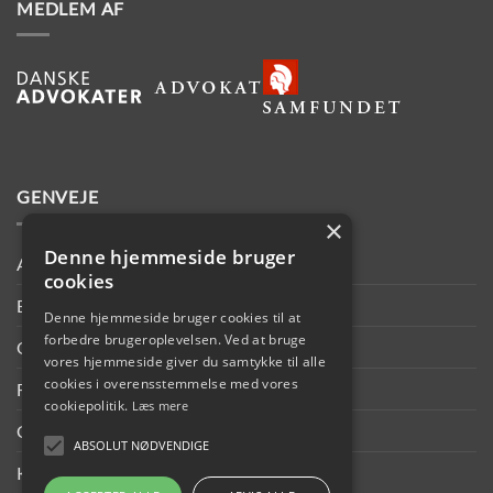
MEDLEM AF
GENVEJE
×
Denne hjemmeside bruger
Ansvarsforsikring
cookies
Beskyttelse af data
Denne hjemmeside bruger cookies til at
forbedre brugeroplevelsen. Ved at bruge
Oplysningspligt
vores hjemmeside giver du samtykke til alle
cookies i overensstemmelse med vores
Forretningsbetingelser
cookiepolitik.
Læs mere
Cookie og Privatlivspolitik
ABSOLUT NØDVENDIGE
Kontakt