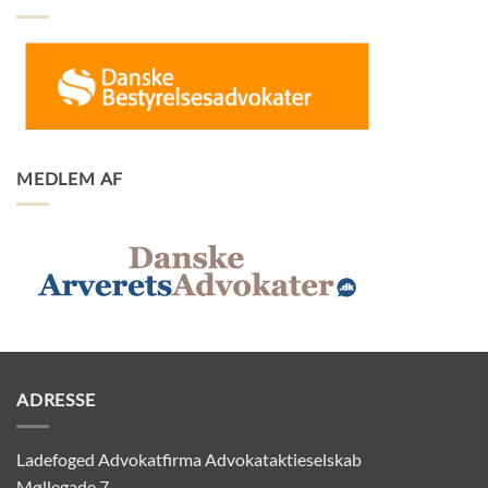
MEDLEM AF
ADRESSE
Ladefoged Advokatfirma Advokataktieselskab
Møllegade 7